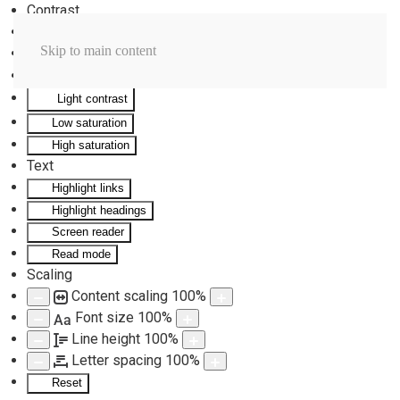
Contrast
Invert colors
Skip to main content
Monochrome
Dark contrast
Light contrast
Low saturation
High saturation
Text
Highlight links
Highlight headings
Screen reader
Read mode
Scaling
Content scaling
100
%
Font size
100
%
Aa
Line height
100
%
Letter spacing
100
%
Reset