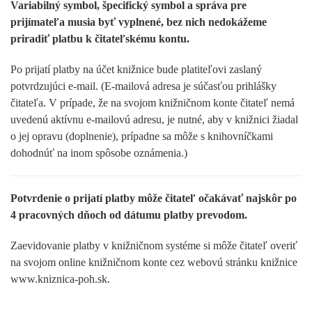
Variabilný symbol, špecifický symbol a správa pre
prijímateľa musia byť vyplnené, bez nich nedokážeme
priradiť platbu k čitateľskému kontu.
Po prijatí platby na účet knižnice bude platiteľovi zaslaný
potvrdzujúci e-mail. (E-mailová adresa je súčasťou prihlášky
čitateľa. V prípade, že na svojom knižničnom konte čitateľ nemá
uvedenú aktívnu e-mailovú adresu, je nutné, aby v knižnici žiadal
o jej opravu (doplnenie), prípadne sa môže s knihovníčkami
dohodnúť na inom spôsobe oznámenia.)
Potvrdenie o prijatí platby môže čitateľ očakávať najskôr po
4 pracovných dňoch od dátumu platby prevodom.
Zaevidovanie platby v knižničnom systéme si môže čitateľ overiť
na svojom online knižničnom konte cez webovú stránku knižnice
www.kniznica-poh.sk.