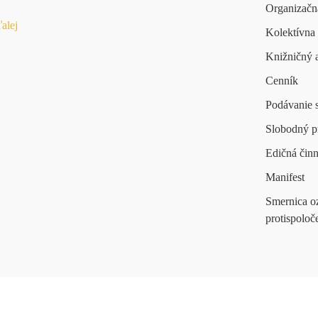
Organizačná
ďalej
Kolektívna
Knižničný 
Cenník
Podávanie s
Slobodný p
Edičná čin
Manifest
Smernica o
protispoloč