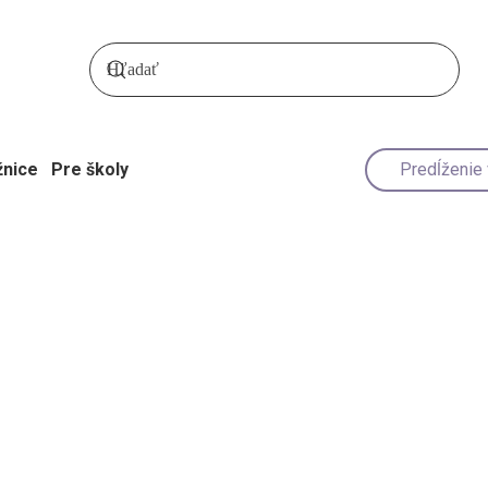
žnice
Pre školy
Predĺženie