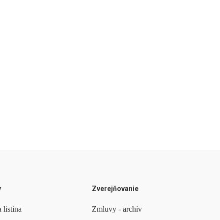
y
Zverejňovanie
 listina
Zmluvy - archív