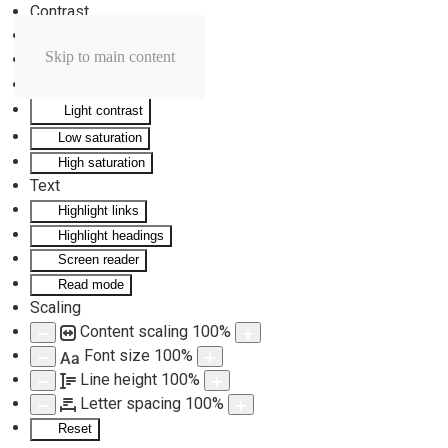
Contrast
Invert colors
Skip to main content
Monochrome
Dark contrast
Light contrast
Low saturation
High saturation
Text
Highlight links
Highlight headings
Screen reader
Read mode
Scaling
Content scaling
100
%
Font size
100
%
Aa
Line height
100
%
Letter spacing
100
%
Reset