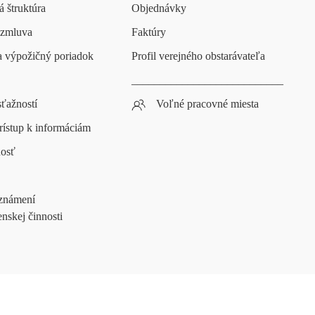
 štruktúra
Objednávky
 zmluva
Faktúry
a výpožičný poriadok
Profil verejného obstarávateľa
___________________________
ťažností
Voľné pracovné miesta
rístup k informáciám
nosť
známení
enskej činnosti