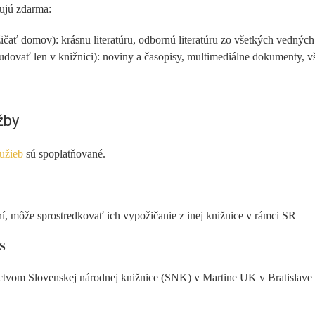
tujú zdarma:
ať domov): krásnu literatúru, odbornú literatúru zo všetkých vedných 
udovať len v knižnici): noviny a časopisy, multimediálne dokumenty,
žby
lužieb
sú spoplatňované.
í, môže sprostredkovať ich vypožičanie z inej knižnice v rámci SR
VS
tvom Slovenskej národnej knižnice (SNK) v Martine UK v Bratislave z