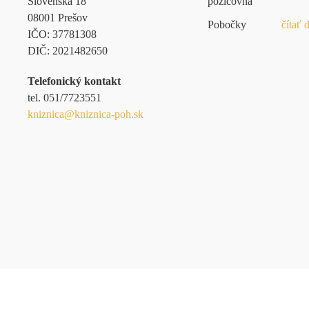
Slovenská 18
požičovňa
08001 Prešov
Pobočky
čítať 
IČO:
37781308
DIČ:
2021482650
Telefonický kontakt
tel.
051/7723551
kniznica@kniznica-poh.sk