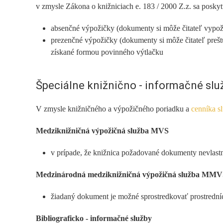
v zmysle Zákona o knižniciach e. 183 / 2000 Z.z. sa posky
absenčné výpožičky (dokumenty si môže čitateľ vypožič
prezenčné výpožičky (dokumenty si môže čitateľ prešt
získané formou povinného výtlačku
Špeciálne knižnično - informačné slu
V zmysle knižničného a výpožičného poriadku a
cenníka s
Medziknižničná výpožičná služba MVS
v prípade, že knižnica požadované dokumenty nevlastn
Medzinárodná medziknižničná výpožičná služba MM
žiadaný dokument je možné sprostredkovať prostredníc
Bibliograficko - informačné služby