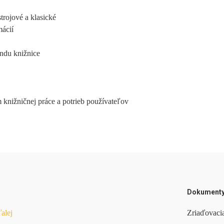
strojové a klasické
mácií
ndu knižnice
 knižničnej práce a potrieb používateľov
Dokument
ďalej
Zriaďovacia