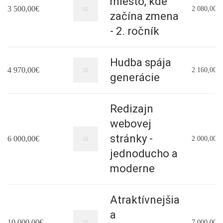
miesto, kde
3 500,00€
2 080,00€
začína zmena
- 2. ročník
Hudba spája
4 970,00€
2 160,00€
generácie
Redizajn
webovej
stránky -
6 000,00€
2 000,00€
jednoducho a
moderne
Atraktívnejšia
a
10 000,00€
7 000,00€