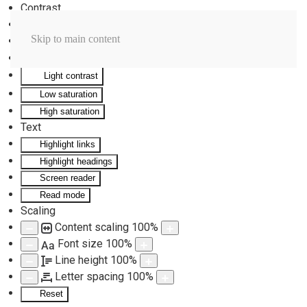
Contrast
Invert colors
Skip to main content
Monochrome
Dark contrast
Light contrast
Low saturation
High saturation
Text
Highlight links
Highlight headings
Screen reader
Read mode
Scaling
Content scaling
100
%
Font size
100
%
Aa
Line height
100
%
Letter spacing
100
%
Reset