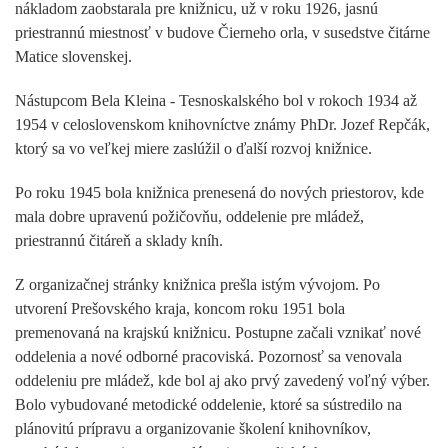
nákladom zaobstarala pre knižnicu, už v roku 1926, jasnú
priestrannú miestnosť v budove Čierneho orla, v susedstve čitárne
Matice slovenskej.
Nástupcom Bela Kleina - Tesnoskalského bol v rokoch 1934 až
1954 v celoslovenskom knihovníctve známy PhDr. Jozef Repčák,
ktorý sa vo veľkej miere zaslúžil o ďalší rozvoj knižnice.
Po roku 1945 bola knižnica prenesená do nových priestorov, kde
mala dobre upravenú požičovňu, oddelenie pre mládež,
priestrannú čitáreň a sklady kníh.
Z organizačnej stránky knižnica prešla istým vývojom. Po
utvorení Prešovského kraja, koncom roku 1951 bola
premenovaná na krajskú knižnicu. Postupne začali vznikať nové
oddelenia a nové odborné pracoviská. Pozornosť sa venovala
oddeleniu pre mládež, kde bol aj ako prvý zavedený voľný výber.
Bolo vybudované metodické oddelenie, ktoré sa sústredilo na
plánovitú prípravu a organizovanie školení knihovníkov,