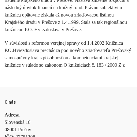
riadenie krajského úradu v Prešove. Nastáva zníženie rozpočtu a
následný úbytok financií na knižný fond. Právnu subjektivitu
knižnica opätovne získala až novou zriaďovacou listinou
Krajského úradu v Prešove z 1.4.1999. Stala sa tak regionálnou
knižnicou P.O. Hviezdoslava v Prešove.
V súvislosti s reformou verejnej správy od 1.4.2002 Knižnica
P.O.Hviezdoslava prechádza pod nového zriaďovateľa Prešovský
samosprávny kraj s pôsobnosťou a kompetenciami krajskej
knižnice v súlade so zákonom O knižniciach č. 183 / 2000 Z.z
O nás
Adresa
Slovenská 18
08001 Prešov
IČO:
37781308