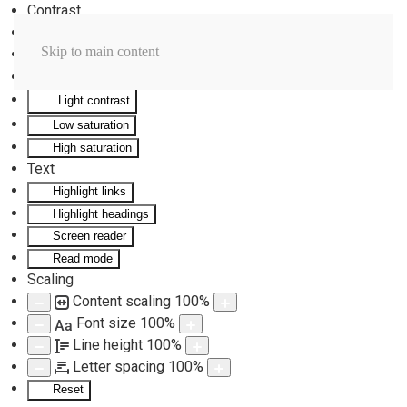
Contrast
Invert colors
Skip to main content
Monochrome
Dark contrast
Light contrast
Low saturation
High saturation
Text
Highlight links
Highlight headings
Screen reader
Read mode
Scaling
Content scaling
100
%
Font size
100
%
Aa
Line height
100
%
Letter spacing
100
%
Reset