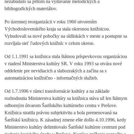
nezabúdalo sa pritom na vydávanie metodických a
bibliografických materiálov.
Po územnej reorganizácii v roku 1960 utvorením
Východoslovenského kraja sa stala okresnou knižnicou.
Vybudovali sa nové pobočky na sídliskách v meste a postupne sa
rozvíjala sieť ľudových knižníc v celom okrese.
Od 1.1.1991 sa knižnica stala štátnou príspevkovou organizáciou
v riadení Ministerstva kultúry SR. V roku 1993 sa otvára nové
oddelenie pre nevidiacich a slabozrakých a začína sa s
automatizáciou knižnično - informačných služieb.
Od 1.7.1996 v rámci transformácie kultúry a na základe
rozhodnutia Ministerstva kultúry sa knižnica stáva už len štátnym
odborným útvarom Šarišského kultúrneho centra v Prešove.
Knižnica stratila právnu subjektivitu a bola premenovaná na
Šarišskú knižnicu. K zásadnej zmene ešte došlo 4.10.1996, kedy
Ministerstvo kultúry delimitovalo Šarišské kultúrne centrum pod